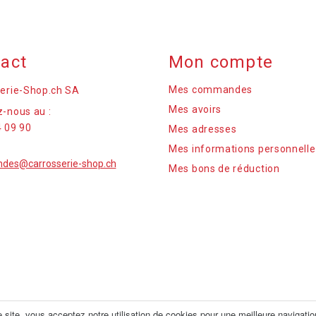
act
Mon compte
Mes commandes
erie-Shop.ch SA
Mes avoirs
-nous au :
 09 90
Mes adresses
Mes informations personnelle
es@carrosserie-shop.ch
Mes bons de réduction
re site, vous acceptez notre utilisation de cookies pour une meilleure navigatio