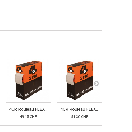
4CR Rouleau FLEX...
4CR Rouleau FLEX...
4CR Soft
49.15 CHF
51.30 CHF
19.80