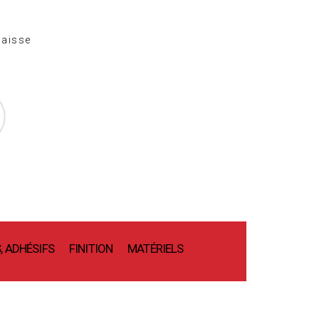
caisse
)
 ADHÉSIFS
FINITION
MATÉRIELS