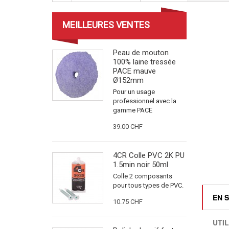
MEILLEURES VENTES
Peau de mouton
100% laine tressée
PACE mauve
Ø152mm
Pour un usage
professionnel avec la
gamme PACE
39.00 CHF
4CR Colle PVC 2K PU
1.5min noir 50ml
Colle 2 composants
pour tous types de PVC.
EN 
10.75 CHF
UTIL