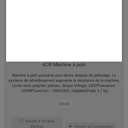
4CR Machine à polir
Machine à polir puissante pour divers disques de polissage. Le
système de refroidissement augmente la résistance de la machine.
Livrée avec poignée, plateau, disque.Voltage: 220VPuissance:
1200WTours/min.: 1000/3300, (réglable)Poids 3,7 kg
Détails
Ajouter à ma liste
d'envies
Ajouter au comparateur