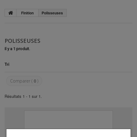
Finition
Polisseuses
POLISSEUSES
Il y a 1 produit.
Tri
Comparer (
0
)
Résultats 1 - 1 sur 1.