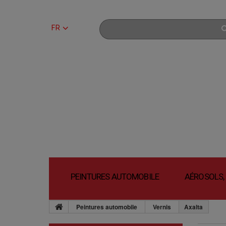
FR
PEINTURES AUTOMOBILE
AÉROSOLS,
Peintures automobile
Vernis
Axalta