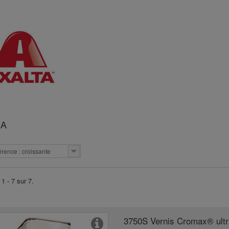
TA
rence : croissante
1 - 7 sur 7.
3750S Vernis Cromax® ult