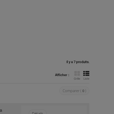
Il y a 7 produits.
Afficher :
Grille
Liste
Comparer (
0
)
ra
Détails