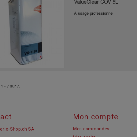
ValueClear COV 5L
A usage professionnel
1 - 7 sur 7.
act
Mon compte
Mes commandes
erie-Shop.ch SA