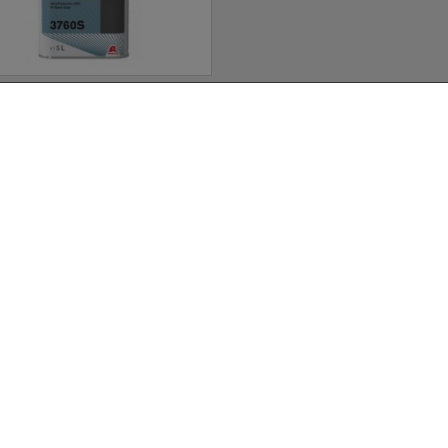
CC6400 Vernis Cromax®
Standard VOC Clear 5L
A usage professionnel
CC6600 Vernis Cromax® Pr