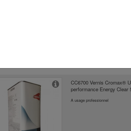
Clear 5L
A usage professionnel
CC6700 Vernis Cromax® Ul
performance Energy Clear 
A usage professionnel