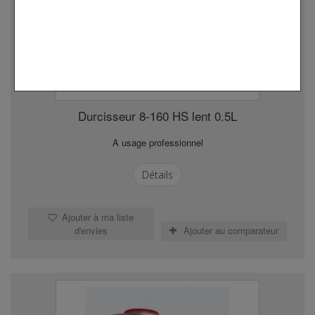
Durcisseur 8-160 HS lent 0.5L
A usage professionnel
Détails
Ajouter à ma liste
d'envies
Ajouter au comparateur