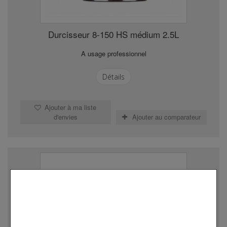
Durcisseur 8-150 HS médium 2.5L
A usage professionnel
Détails
Ajouter à ma liste
d'envies
Ajouter au comparateur