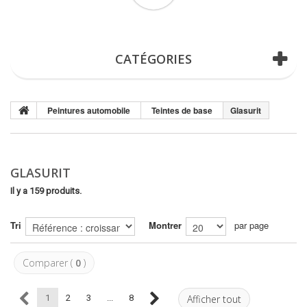
(vide)
CATÉGORIES
Peintures automobile
Teintes de base
Glasurit
GLASURIT
Il y a 159 produits.
Tri
Montrer
par page
Comparer (
0
)
1
2
3
...
8
Afficher tout