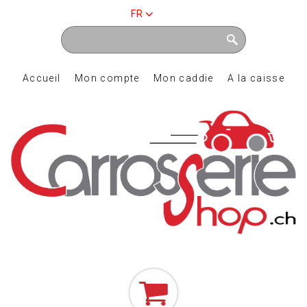
FR
Accueil
Mon compte
Mon caddie
A la caisse