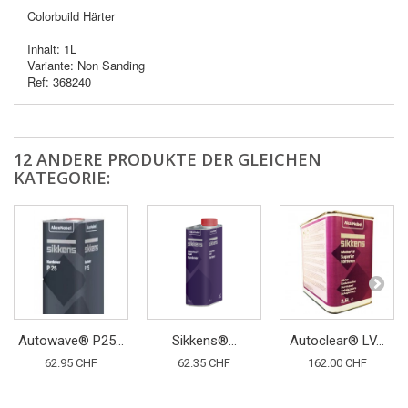
Colorbuild Härter
Inhalt: 1L
Variante: Non Sanding
Ref: 368240
12 ANDERE PRODUKTE DER GLEICHEN
KATEGORIE:
Autowave® P25...
Sikkens®...
Autoclear® LV...
62.95 CHF
62.35 CHF
162.00 CHF