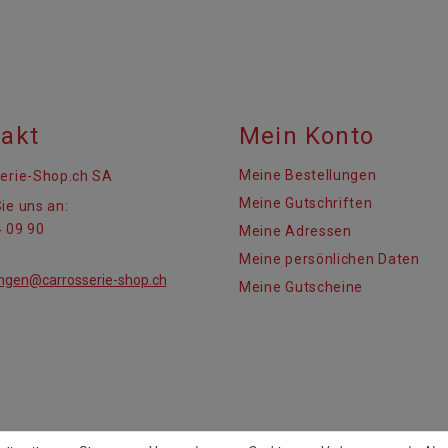
akt
Mein Konto
Meine Bestellungen
erie-Shop.ch SA
Meine Gutschriften
ie uns an:
 09 90
Meine Adressen
Meine persönlichen Daten
ungen@carrosserie-shop.ch
Meine Gutscheine