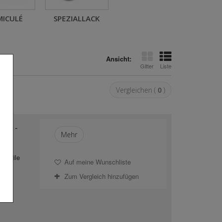
MICULÉ
SPEZIALLACK
Ansicht:
Gitter
Liste
Vergleichen (
0
)
nté -
Mehr
omobile
Auf meine Wunschliste
Zum Vergleich hinzufügen