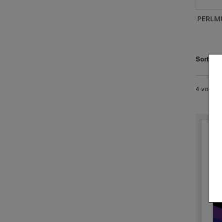
PERLM
Sortiere
4 von 1 -