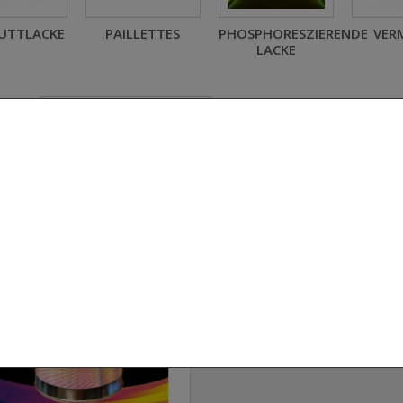
UTTLACKE
PAILLETTES
PHOSPHORESZIERENDE
VER
LACKE
n nach
Referenz: aufsteigend
 4 Artikel anzeigen
Liant transparent auto solva
base 1C 1l
Liant transparent solvanté pour aut