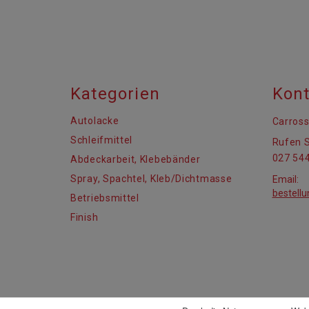
Kategorien
Kont
Autolacke
Carross
Schleifmittel
Rufen S
027 544
Abdeckarbeit, Klebebänder
Spray, Spachtel, Kleb/Dichtmasse
Email:
bestell
Betriebsmittel
Finish