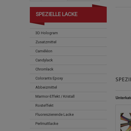
SPEZIELLE LACKE
3D Hologram
Zusatzmittel
Caméléon
Candylack
Chromlack
SPEZI
Colorants Epoxy
Abbeizmittel
Marmor-Effekt / Kristall
Unterkat
Rosteffekt
Fluoreszierende Lacke
Perlmuttlacke