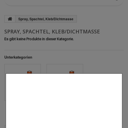
Spray, Spachtel, Kleb/Dichtmasse
SPRAY, SPACHTEL, KLEB/DICHTMASSE
Es gibt keine Produkte in dieser Kategorie.
Unterkategorien
KLEB- UND
SPACHTEL
DICHTMASSE