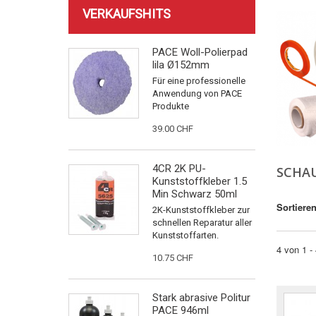
VERKAUFSHITS
PACE Woll-Polierpad
lila Ø152mm
Für eine professionelle
Anwendung von PACE
Produkte
39.00 CHF
4CR 2K PU-
SCHA
Kunststoffkleber 1.5
Min Schwarz 50ml
Sortiere
2K-Kunststoffkleber zur
schnellen Reparatur aller
Kunststoffarten.
4 von 1 -
10.75 CHF
Stark abrasive Politur
PACE 946ml