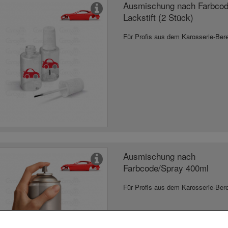
Ausmischung nach Farbcod
Lackstift (2 Stück)
Für Profis aus dem Karosserie-Ber
Ausmischung nach
Farbcode/Spray 400ml
Für Profis aus dem Karosserie-Ber