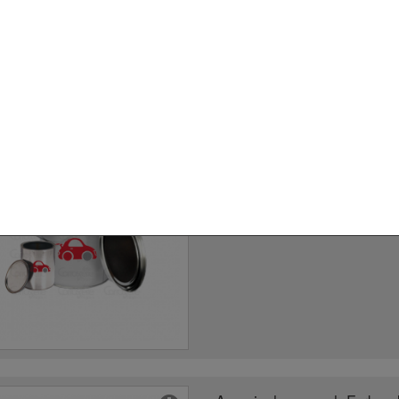
Ausmischung nach Farbcod
100g
Für Profis aus dem Karosserie-Ber