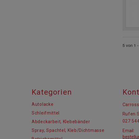
5 von 1 -
Kategorien
Kont
Autolacke
Carross
Schleifmittel
Rufen S
027 544
Abdeckarbeit, Klebebänder
Spray, Spachtel, Kleb/Dichtmasse
Email:
bestell