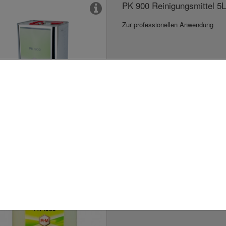
PK 900 Reinigungsmittel 5
Zur professionellen Anwendung
PK 1000 Entfettungsmittel 
A usage professionnel