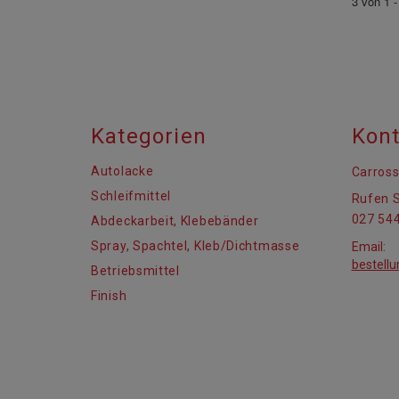
3 von 1 -
Kategorien
Kont
Autolacke
Carross
Schleifmittel
Rufen S
027 544
Abdeckarbeit, Klebebänder
Spray, Spachtel, Kleb/Dichtmasse
Email:
bestell
Betriebsmittel
Finish