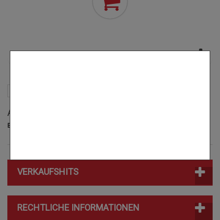
(Leer)
KATEGORIEN
Autolacke
Härter
Akilak
AKILAK
Es gibt keine Produkte in dieser Kategorie.
VERKAUFSHITS
RECHTLICHE INFORMATIONEN